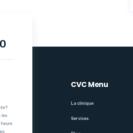
50
CVC Menu
La clinique
nte?
 les
Services
 heure.
les