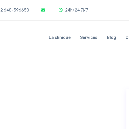
2 648-596650
24h/24 7j/7
La clinique
Services
Blog
C